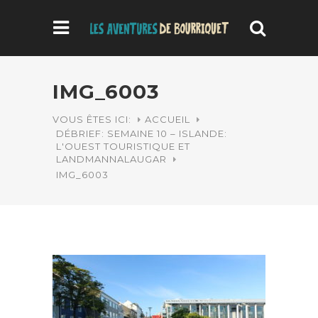
IMG_6003
VOUS ÊTES ICI:
ACCUEIL
DÉBRIEF: SEMAINE 10 – ISLANDE:
L'OUEST TOURISTIQUE ET
LANDMANNALAUGAR
IMG_6003