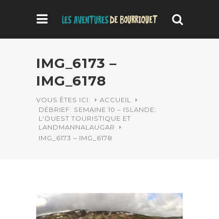
IMG_6173 –
IMG_6178
VOUS ÊTES ICI:
ACCUEIL
DÉBRIEF: SEMAINE 10 – ISLANDE:
L'OUEST TOURISTIQUE ET
LANDMANNALAUGAR
IMG_6173 – IMG_6178