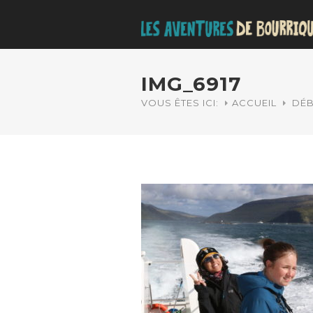
IMG_6917
VOUS ÊTES ICI:
ACCUEIL
DÉB