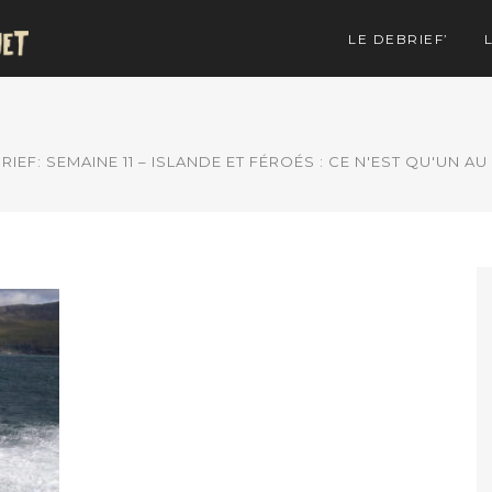
LE DEBRIEF’
RIEF: SEMAINE 11 – ISLANDE ET FÉROÉS : CE N'EST QU'UN AU