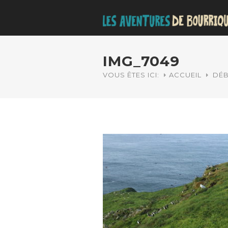
IMG_7049
VOUS ÊTES ICI:
ACCUEIL
DÉB