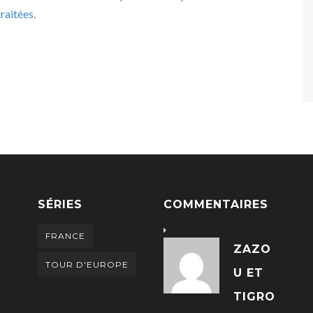
raitées
.
SÉRIES
COMMENTAIRES
FRANCE
ZAZO
TOUR D'EUROPE
U ET
TIGRO