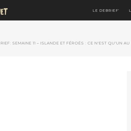
LE DEBRIEF’
RIEF: SEMAINE 11 – ISLANDE ET FÉROÉS : CE N'EST QU'UN AU