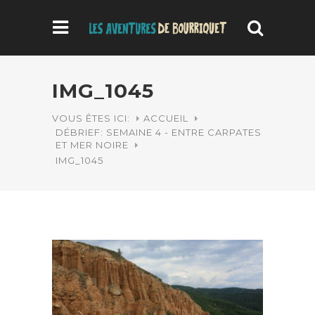
IMG_1045
VOUS ÊTES ICI:
ACCUEIL
DÉBRIEF: SEMAINE 4 - ENTRE CARPATES
ET MER NOIRE
IMG_1045