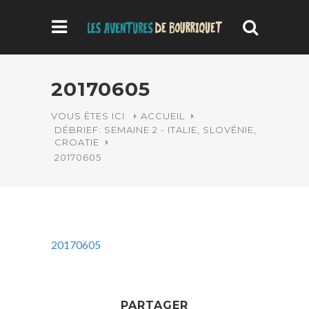
20170605
VOUS ÊTES ICI:
ACCUEIL
DÉBRIEF: SEMAINE 2 - ITALIE, SLOVÉNIE,
CROATIE
20170605
20170605
PARTAGER