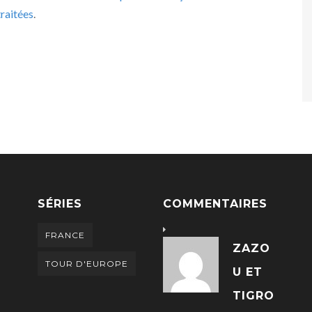
raitées
.
SÉRIES
COMMENTAIRES
FRANCE
ZAZO
TOUR D'EUROPE
U ET
TIGRO