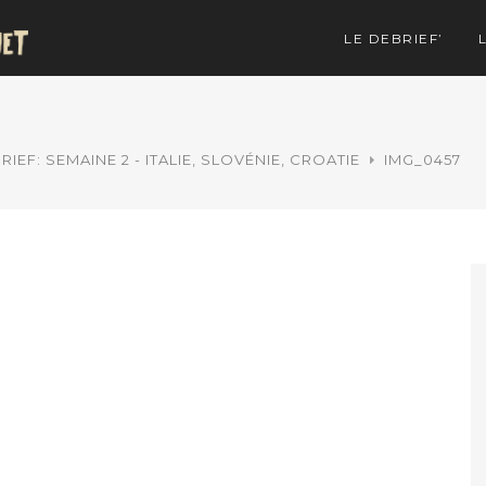
LE DEBRIEF’
RIEF: SEMAINE 2 - ITALIE, SLOVÉNIE, CROATIE
IMG_0457