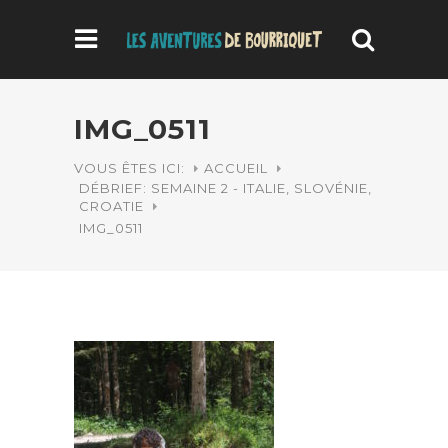
IMG_0511
VOUS ÊTES ICI:
ACCUEIL
DÉBRIEF: SEMAINE 2 - ITALIE, SLOVÉNIE,
CROATIE
IMG_0511