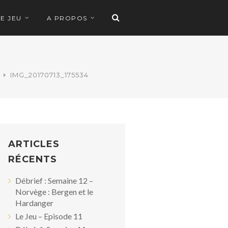
LE JEU
A PROPOS
IMG_20170713_175534
ARTICLES
RÉCENTS
Débrief : Semaine 12 –
Norvège : Bergen et le
Hardanger
Le Jeu – Episode 11