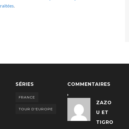
raitées
.
SÉRIES
COMMENTAIRES
FRANCE
ZAZO
TOUR D'EUROPE
U ET
TIGRO