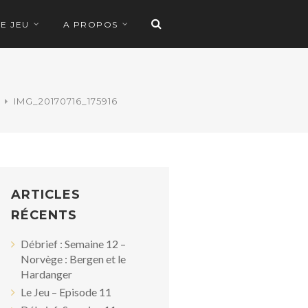
LE JEU
A PROPOS
IMG_20170716_175916
ARTICLES
RÉCENTS
Débrief : Semaine 12 –
Norvège : Bergen et le
Hardanger
Le Jeu – Episode 11