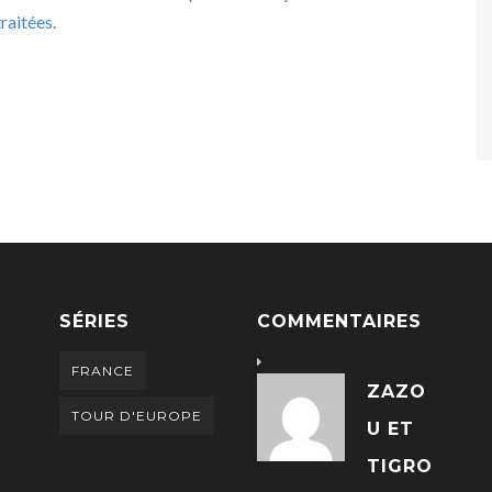
raitées
.
SÉRIES
COMMENTAIRES
FRANCE
ZAZO
TOUR D'EUROPE
U ET
TIGRO