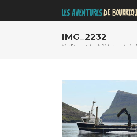
IMG_2232
VOUS ÊTES ICI:
ACCUEIL
DÉB