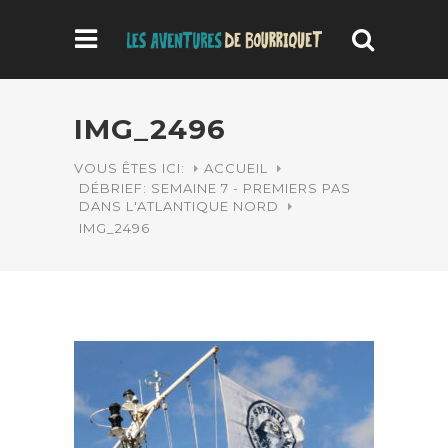
IMG_2496
VOUS ÊTES ICI:
ACCUEIL
DÉBRIEF: SEMAINE 7 - PREMIERS PAS
DANS L'ATLANTIQUE NORD
IMG_2496