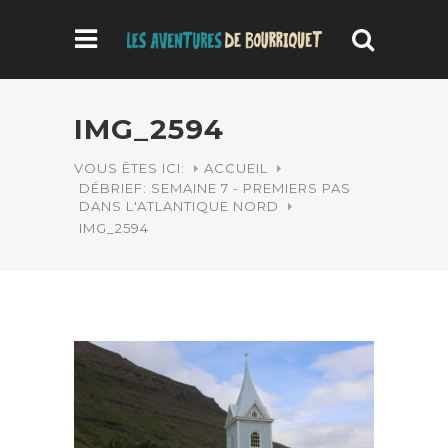
IMG_2594
VOUS ÊTES ICI:
ACCUEIL
DÉBRIEF: SEMAINE 7 - PREMIERS PAS
DANS L'ATLANTIQUE NORD
IMG_2594